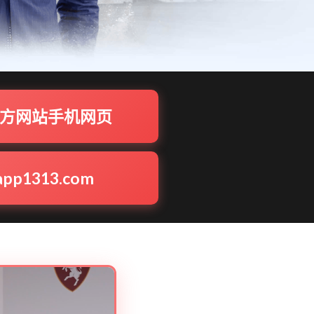
官方网站手机网页
p1313.com