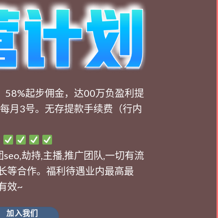
58%起步佣金，达00万负盈利提
为每月3号。无存提款手续费（行内
eo,劫持,主播,推广团队,一切有流
站长等合作。福利待遇业内最高最
有效~
加入我们