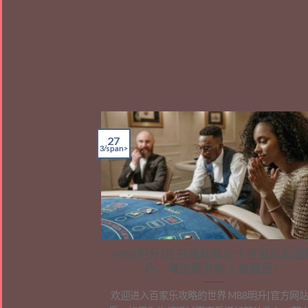
27
3/span>
活动：赌球心，
M88明升|官方网站娱乐个百家乐实战
赢钱
巧，增加额外收入就靠招！
8明升|官方网站体
欢迎进入百家乐攻略的世界 M88明升|官方网