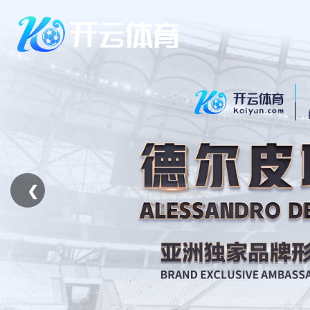
Skip
to
content
❮