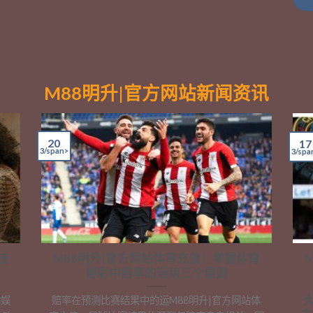
M88明升|官方网站新闻资讯
20
17
3/span>
3/spa
技
M88明升|官方网站体育充值：掌握体育
博彩中赔率的运用三个原则
站娱
赔率在预测比赛结果中的运M88明升|官方网站体