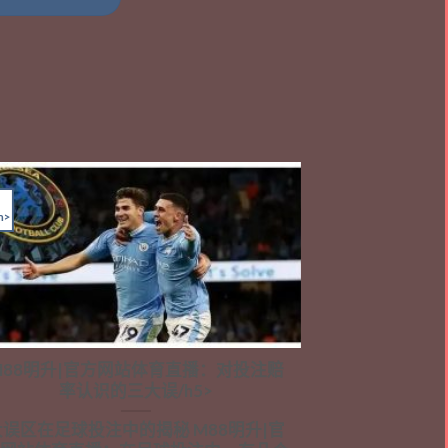
n>
M88明升|官方网站体育直播：对投注赔
率认识的三大误/h5>
大误区在足球投注中的揭秘 M88明升|官